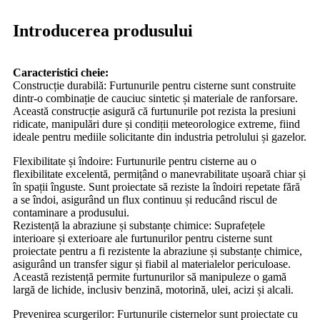
Introducerea produsului
Caracteristici cheie:
Construcție durabilă: Furtunurile pentru cisterne sunt construite
dintr-o combinație de cauciuc sintetic și materiale de ranforsare.
Această construcție asigură că furtunurile pot rezista la presiuni
ridicate, manipulări dure și condiții meteorologice extreme, fiind
ideale pentru mediile solicitante din industria petrolului și gazelor.
Flexibilitate și îndoire: Furtunurile pentru cisterne au o
flexibilitate excelentă, permițând o manevrabilitate ușoară chiar și
în spații înguste. Sunt proiectate să reziste la îndoiri repetate fără
a se îndoi, asigurând un flux continuu și reducând riscul de
contaminare a produsului.
Rezistență la abraziune și substanțe chimice: Suprafețele
interioare și exterioare ale furtunurilor pentru cisterne sunt
proiectate pentru a fi rezistente la abraziune și substanțe chimice,
asigurând un transfer sigur și fiabil al materialelor periculoase.
Această rezistență permite furtunurilor să manipuleze o gamă
largă de lichide, inclusiv benzină, motorină, ulei, acizi și alcali.
Prevenirea scurgerilor: Furtunurile cisternelor sunt proiectate cu