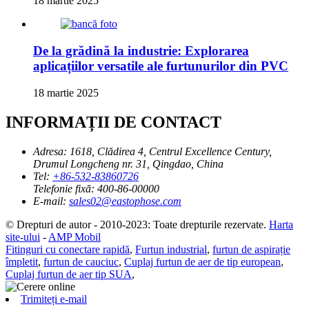
18 martie 2025
De la grădină la industrie: Explorarea
aplicațiilor versatile ale furtunurilor din PVC
18 martie 2025
INFORMAȚII DE CONTACT
Adresa:
1618, Clădirea 4, Centrul Excellence Century,
Drumul Longcheng nr. 31, Qingdao, China
Tel:
+86-532-83860726
Telefonie fixă:
400-86-00000
E-mail:
sales02@eastophose.com
© Drepturi de autor - 2010-2023: Toate drepturile rezervate.
Harta
site-ului
-
AMP Mobil
Fitinguri cu conectare rapidă
,
Furtun industrial
,
furtun de aspirație
împletit
,
furtun de cauciuc
,
Cuplaj furtun de aer de tip european
,
Cuplaj furtun de aer tip SUA
,
Trimiteți e-mail