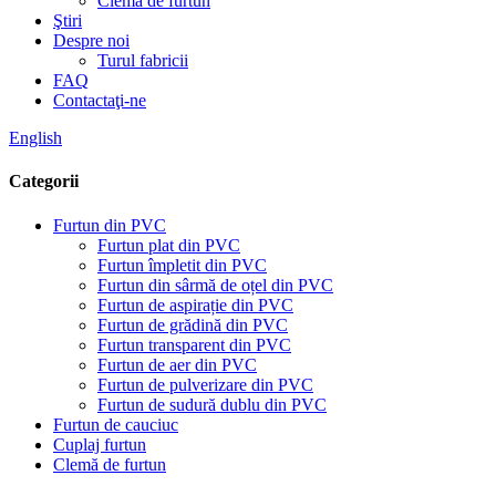
Clemă de furtun
Ştiri
Despre noi
Turul fabricii
FAQ
Contactaţi-ne
English
Categorii
Furtun din PVC
Furtun plat din PVC
Furtun împletit din PVC
Furtun din sârmă de oțel din PVC
Furtun de aspirație din PVC
Furtun de grădină din PVC
Furtun transparent din PVC
Furtun de aer din PVC
Furtun de pulverizare din PVC
Furtun de sudură dublu din PVC
Furtun de cauciuc
Cuplaj furtun
Clemă de furtun