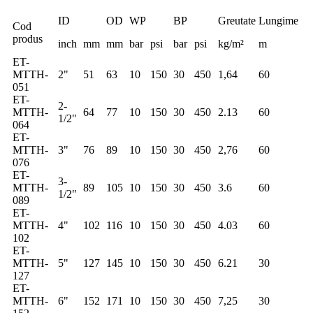
ID
OD
WP
BP
Greutate
Lungime
Cod
produs
inch
mm
mm
bar
psi
bar
psi
kg/m²
m
ET-
MTTH-
2"
51
63
10
150
30
450
1,64
60
051
ET-
2-
MTTH-
64
77
10
150
30
450
2.13
60
1/2"
064
ET-
MTTH-
3"
76
89
10
150
30
450
2,76
60
076
ET-
3-
MTTH-
89
105
10
150
30
450
3.6
60
1/2"
089
ET-
MTTH-
4"
102
116
10
150
30
450
4.03
60
102
ET-
MTTH-
5"
127
145
10
150
30
450
6.21
30
127
ET-
MTTH-
6"
152
171
10
150
30
450
7,25
30