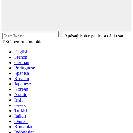
Apăsați Enter pentru a căuta sau
ESC pentru a închide
English
French
German
Portuguese
Spanish
Russian
Japanese
Korean
Arabic
Irish
Greek
Turkish
Italian
Danish
Romanian
Indonesian