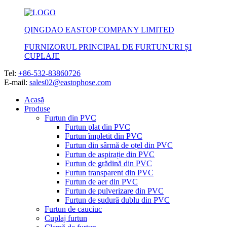
QINGDAO EASTOP COMPANY LIMITED
FURNIZORUL PRINCIPAL DE FURTUNURI ȘI
CUPLAJE
Tel:
+86-532-83860726
E-mail:
sales02@eastophose.com
Acasă
Produse
Furtun din PVC
Furtun plat din PVC
Furtun împletit din PVC
Furtun din sârmă de oțel din PVC
Furtun de aspirație din PVC
Furtun de grădină din PVC
Furtun transparent din PVC
Furtun de aer din PVC
Furtun de pulverizare din PVC
Furtun de sudură dublu din PVC
Furtun de cauciuc
Cuplaj furtun