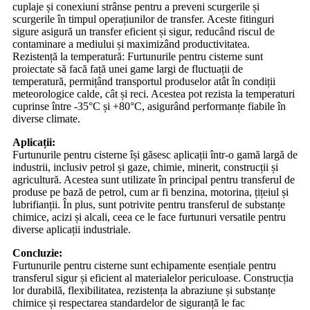
cuplaje și conexiuni strânse pentru a preveni scurgerile și
scurgerile în timpul operațiunilor de transfer. Aceste fitinguri
sigure asigură un transfer eficient și sigur, reducând riscul de
contaminare a mediului și maximizând productivitatea.
Rezistență la temperatură: Furtunurile pentru cisterne sunt
proiectate să facă față unei game largi de fluctuații de
temperatură, permițând transportul produselor atât în ​​condiții
meteorologice calde, cât și reci. Acestea pot rezista la temperaturi
cuprinse între -35°C și +80°C, asigurând performanțe fiabile în
diverse climate.
Aplicații:
Furtunurile pentru cisterne își găsesc aplicații într-o gamă largă de
industrii, inclusiv petrol și gaze, chimie, minerit, construcții și
agricultură. Acestea sunt utilizate în principal pentru transferul de
produse pe bază de petrol, cum ar fi benzina, motorina, țițeiul și
lubrifianții. În plus, sunt potrivite pentru transferul de substanțe
chimice, acizi și alcali, ceea ce le face furtunuri versatile pentru
diverse aplicații industriale.
Concluzie:
Furtunurile pentru cisterne sunt echipamente esențiale pentru
transferul sigur și eficient al materialelor periculoase. Construcția
lor durabilă, flexibilitatea, rezistența la abraziune și substanțe
chimice și respectarea standardelor de siguranță le fac