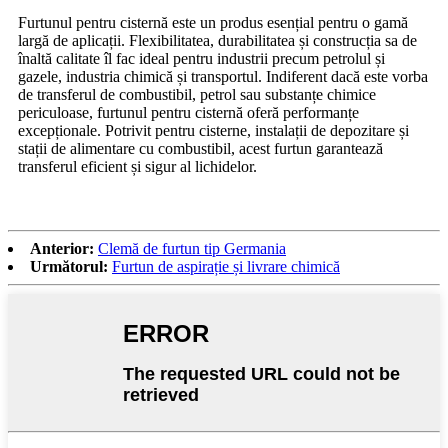
Furtunul pentru cisternă este un produs esențial pentru o gamă
largă de aplicații. Flexibilitatea, durabilitatea și construcția sa de
înaltă calitate îl fac ideal pentru industrii precum petrolul și
gazele, industria chimică și transportul. Indiferent dacă este vorba
de transferul de combustibil, petrol sau substanțe chimice
periculoase, furtunul pentru cisternă oferă performanțe
excepționale. Potrivit pentru cisterne, instalații de depozitare și
stații de alimentare cu combustibil, acest furtun garantează
transferul eficient și sigur al lichidelor.
Anterior:
Clemă de furtun tip Germania
Următorul:
Furtun de aspirație și livrare chimică