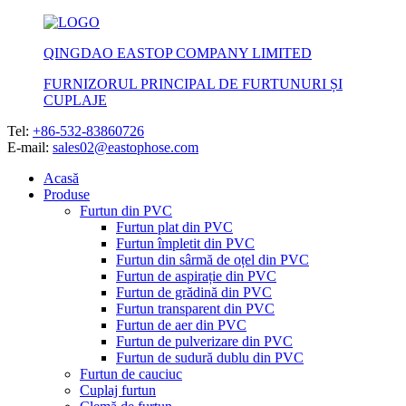
QINGDAO EASTOP COMPANY LIMITED
FURNIZORUL PRINCIPAL DE FURTUNURI ȘI
CUPLAJE
Tel:
+86-532-83860726
E-mail:
sales02@eastophose.com
Acasă
Produse
Furtun din PVC
Furtun plat din PVC
Furtun împletit din PVC
Furtun din sârmă de oțel din PVC
Furtun de aspirație din PVC
Furtun de grădină din PVC
Furtun transparent din PVC
Furtun de aer din PVC
Furtun de pulverizare din PVC
Furtun de sudură dublu din PVC
Furtun de cauciuc
Cuplaj furtun