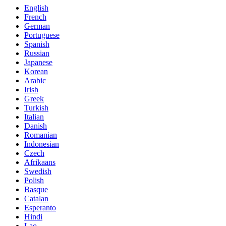
English
French
German
Portuguese
Spanish
Russian
Japanese
Korean
Arabic
Irish
Greek
Turkish
Italian
Danish
Romanian
Indonesian
Czech
Afrikaans
Swedish
Polish
Basque
Catalan
Esperanto
Hindi
Lao