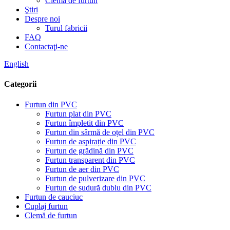
Clemă de furtun
Ştiri
Despre noi
Turul fabricii
FAQ
Contactaţi-ne
English
Categorii
Furtun din PVC
Furtun plat din PVC
Furtun împletit din PVC
Furtun din sârmă de oțel din PVC
Furtun de aspirație din PVC
Furtun de grădină din PVC
Furtun transparent din PVC
Furtun de aer din PVC
Furtun de pulverizare din PVC
Furtun de sudură dublu din PVC
Furtun de cauciuc
Cuplaj furtun
Clemă de furtun