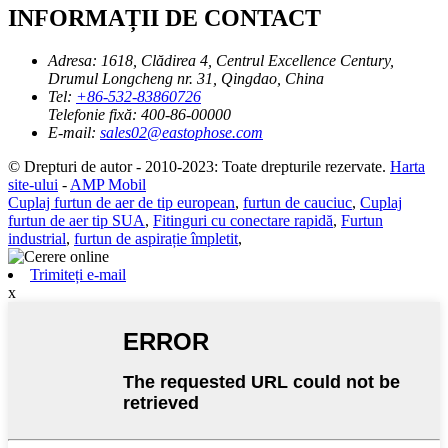
INFORMAȚII DE CONTACT
Adresa:
1618, Clădirea 4, Centrul Excellence Century,
Drumul Longcheng nr. 31, Qingdao, China
Tel:
+86-532-83860726
Telefonie fixă:
400-86-00000
E-mail:
sales02@eastophose.com
© Drepturi de autor - 2010-2023: Toate drepturile rezervate.
Harta
site-ului
-
AMP Mobil
Cuplaj furtun de aer de tip european
,
furtun de cauciuc
,
Cuplaj
furtun de aer tip SUA
,
Fitinguri cu conectare rapidă
,
Furtun
industrial
,
furtun de aspirație împletit
,
Trimiteți e-mail
x