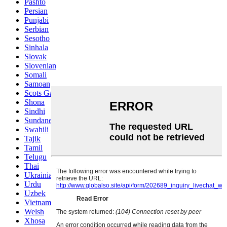
Pashto
Persian
Punjabi
Serbian
Sesotho
Sinhala
Slovak
Slovenian
Somali
Samoan
Scots Gaelic
Shona
Sindhi
Sundanese
Swahili
Tajik
Tamil
Telugu
Thai
Ukrainian
Urdu
Uzbek
Vietnamese
Welsh
Xhosa