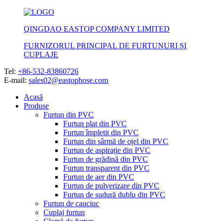
QINGDAO EASTOP COMPANY LIMITED
FURNIZORUL PRINCIPAL DE FURTUNURI ȘI
CUPLAJE
Tel:
+86-532-83860726
E-mail:
sales02@eastophose.com
Acasă
Produse
Furtun din PVC
Furtun plat din PVC
Furtun împletit din PVC
Furtun din sârmă de oțel din PVC
Furtun de aspirație din PVC
Furtun de grădină din PVC
Furtun transparent din PVC
Furtun de aer din PVC
Furtun de pulverizare din PVC
Furtun de sudură dublu din PVC
Furtun de cauciuc
Cuplaj furtun