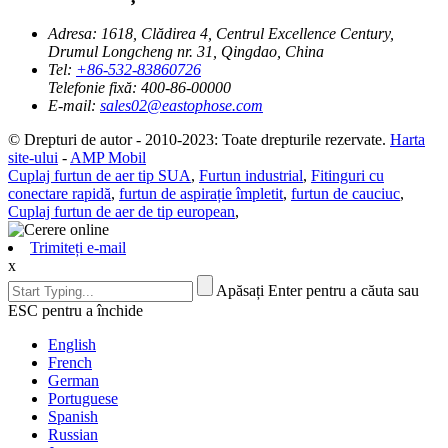
Adresa:
1618, Clădirea 4, Centrul Excellence Century,
Drumul Longcheng nr. 31, Qingdao, China
Tel:
+86-532-83860726
Telefonie fixă:
400-86-00000
E-mail:
sales02@eastophose.com
© Drepturi de autor - 2010-2023: Toate drepturile rezervate.
Harta
site-ului
-
AMP Mobil
Cuplaj furtun de aer tip SUA
,
Furtun industrial
,
Fitinguri cu
conectare rapidă
,
furtun de aspirație împletit
,
furtun de cauciuc
,
Cuplaj furtun de aer de tip european
,
Trimiteți e-mail
x
Apăsați Enter pentru a căuta sau
ESC pentru a închide
English
French
German
Portuguese
Spanish
Russian