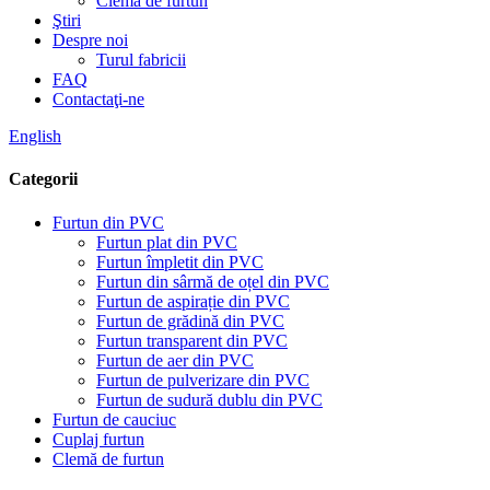
Clemă de furtun
Ştiri
Despre noi
Turul fabricii
FAQ
Contactaţi-ne
English
Categorii
Furtun din PVC
Furtun plat din PVC
Furtun împletit din PVC
Furtun din sârmă de oțel din PVC
Furtun de aspirație din PVC
Furtun de grădină din PVC
Furtun transparent din PVC
Furtun de aer din PVC
Furtun de pulverizare din PVC
Furtun de sudură dublu din PVC
Furtun de cauciuc
Cuplaj furtun
Clemă de furtun