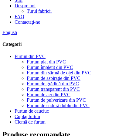
Ştiri
Despre noi
Turul fabricii
FAQ
Contactaţi-ne
English
Categorii
Furtun din PVC
Furtun plat din PVC
Furtun împletit din PVC
Furtun din sârmă de oțel din PVC
Furtun de aspirație din PVC
Furtun de grădină din PVC
Furtun transparent din PVC
Furtun de aer din PVC
Furtun de pulverizare din PVC
Furtun de sudură dublu din PVC
Furtun de cauciuc
Cuplaj furtun
Clemă de furtun
Produse recomandate