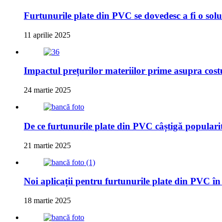
Furtunurile plate din PVC se dovedesc a fi o soluț
11 aprilie 2025
Impactul prețurilor materiilor prime asupra cost
24 martie 2025
De ce furtunurile plate din PVC câștigă populari
21 martie 2025
Noi aplicații pentru furtunurile plate din PVC în 
18 martie 2025