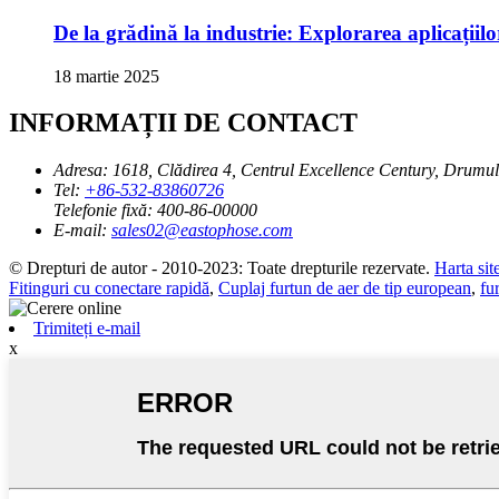
De la grădină la industrie: Explorarea aplicațiilo
18 martie 2025
INFORMAȚII DE CONTACT
Adresa:
1618, Clădirea 4, Centrul Excellence Century, Drumu
Tel:
+86-532-83860726
Telefonie fixă:
400-86-00000
E-mail:
sales02@eastophose.com
© Drepturi de autor - 2010-2023: Toate drepturile rezervate.
Harta sit
Fitinguri cu conectare rapidă
,
Cuplaj furtun de aer de tip european
,
fu
Trimiteți e-mail
x