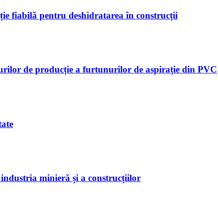
ie fiabilă pentru deshidratarea în construcții
urilor de producție a furtunurilor de aspirație din PVC
tate
industria minieră și a construcțiilor