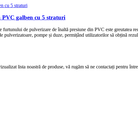
n PVC galben cu 5 straturi
 furtunului de pulverizare de înaltă presiune din PVC este greutatea redu
de pulverizatoare, pompe și duze, permițând utilizatorilor să obțină rezulta
izualizat lista noastră de produse, vă rugăm să ne contactați pentru întreb