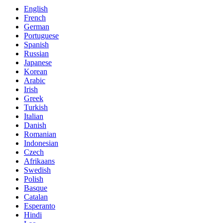
English
French
German
Portuguese
Spanish
Russian
Japanese
Korean
Arabic
Irish
Greek
Turkish
Italian
Danish
Romanian
Indonesian
Czech
Afrikaans
Swedish
Polish
Basque
Catalan
Esperanto
Hindi