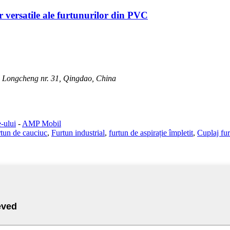
r versatile ale furtunurilor din PVC
l Longcheng nr. 31, Qingdao, China
e-ului
-
AMP Mobil
rtun de cauciuc
,
Furtun industrial
,
furtun de aspirație împletit
,
Cuplaj fu