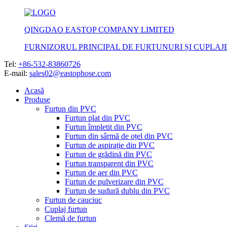
QINGDAO EASTOP COMPANY LIMITED
FURNIZORUL PRINCIPAL DE FURTUNURI ȘI CUPLAJ
Tel:
+86-532-83860726
E-mail:
sales02@eastophose.com
Acasă
Produse
Furtun din PVC
Furtun plat din PVC
Furtun împletit din PVC
Furtun din sârmă de oțel din PVC
Furtun de aspirație din PVC
Furtun de grădină din PVC
Furtun transparent din PVC
Furtun de aer din PVC
Furtun de pulverizare din PVC
Furtun de sudură dublu din PVC
Furtun de cauciuc
Cuplaj furtun
Clemă de furtun