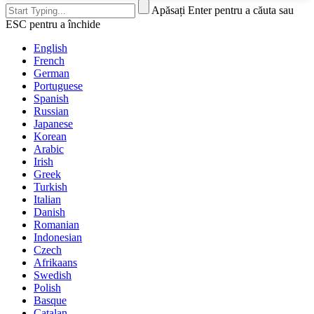
Apăsați Enter pentru a căuta sau
ESC pentru a închide
English
French
German
Portuguese
Spanish
Russian
Japanese
Korean
Arabic
Irish
Greek
Turkish
Italian
Danish
Romanian
Indonesian
Czech
Afrikaans
Swedish
Polish
Basque
Catalan