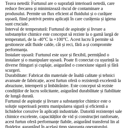
Teava netedă: Furtunul are o suprafață interioară netedă, care
reduce frecarea și minimizează riscul de contaminare a
produsului. Permite un flux eficient al fluidului și o curățare
ușoară, fiind potrivit pentru aplicații în care curățenia și igiena
sunt cruciale.
Interval de temperatură: Furtunul de aspirație și livrare a
substanțelor chimice este conceput să reziste la o gamă largă de
temperaturi, de la -40°C la +100°C. Acest lucru îi permite să
gestioneze atât fluide calde, cât și reci, fără a-și compromite
performanța.
Instalare ușoară: Furtunul este ușor și flexibil, permițând o
instalare și o manipulare ușoară. Poate fi conectat cu ușurință la
diverse fitinguri și cuplaje, asigurând o conexiune sigură și fără
scurgeri.
Durabilitate: Fabricat din materiale de înaltă calitate și tehnici
avansate de fabricație, acest furtun oferă o rezistență excelentă la
abraziune, intemperii și îmbătrânire. Este conceput să reziste
condițiilor de lucru solicitante, asigurând durabilitate și fiabilitate
de lungă durată.
Furtunul de aspirație și livrare a substanțelor chimice este o
soluție superioară pentru manipularea sigură și eficientă a
lichidelor corozive în aplicații industriale. Datorită rezistenței sale
chimice excelente, capacităților de vid și construcției ranforsate,
acest furtun oferă performanțe fiabile, asigurând transferul lin al
fluidelor, garantând în același timp siguranța operatorului.