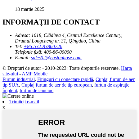
18 martie 2025
INFORMAȚII DE CONTACT
Adresa:
1618, Clădirea 4, Centrul Excellence Century,
Drumul Longcheng nr. 31, Qingdao, China
Tel:
+86-532-83860726
Telefonie fixă:
400-86-00000
E-mail:
sales02@eastophose.com
© Drepturi de autor - 2010-2023: Toate drepturile rezervate.
Harta
site-ului
-
AMP Mobile
Furtun industrial
,
Fitinguri cu conectare rapidă
,
Cuplaj furtun de aer
tip SUA
,
Cuplaj furtun de aer de tip european
,
furtun de aspirație
împletit
,
furtun de cauciuc
,
Trimiteți e-mail
x