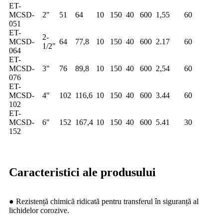
ET-
MCSD-
2"
51
64
10
150
40
600
1,55
60
051
ET-
2-
MCSD-
64
77,8
10
150
40
600
2.17
60
1/2"
064
ET-
MCSD-
3"
76
89,8
10
150
40
600
2,54
60
076
ET-
MCSD-
4"
102
116,6
10
150
40
600
3.44
60
102
ET-
MCSD-
6"
152
167,4
10
150
40
600
5.41
30
152
Caracteristici ale produsului
● Rezistență chimică ridicată pentru transferul în siguranță al
lichidelor corozive.