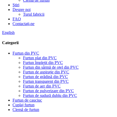
Clemă de furtun
Ştiri
Despre noi
Turul fabricii
FAQ
Contactaţi-ne
English
Categorii
Furtun din PVC
Furtun plat din PVC
Furtun împletit din PVC
Furtun din sârmă de oțel din PVC
Furtun de aspirație din PVC
Furtun de grădină din PVC
Furtun transparent din PVC
Furtun de aer din PVC
Furtun de pulverizare din PVC
Furtun de sudură dublu din PVC
Furtun de cauciuc
Cuplaj furtun
Clemă de furtun