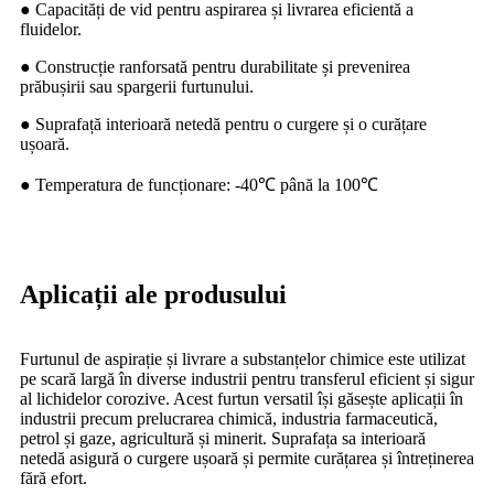
● Capacități de vid pentru aspirarea și livrarea eficientă a
fluidelor.
● Construcție ranforsată pentru durabilitate și prevenirea
prăbușirii sau spargerii furtunului.
● Suprafață interioară netedă pentru o curgere și o curățare
ușoară.
● Temperatura de funcționare: -40℃ până la 100℃
Aplicații ale produsului
Furtunul de aspirație și livrare a substanțelor chimice este utilizat
pe scară largă în diverse industrii pentru transferul eficient și sigur
al lichidelor corozive. Acest furtun versatil își găsește aplicații în
industrii precum prelucrarea chimică, industria farmaceutică,
petrol și gaze, agricultură și minerit. Suprafața sa interioară
netedă asigură o curgere ușoară și permite curățarea și întreținerea
fără efort.