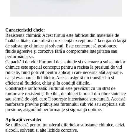
Caracteristici cheie:
Rezistență chimică: Acest furtun este fabricat din materiale de
înaltă calitate, care oferă o rezistență excepțională la o gamă largă
de substanțe chimice și solvenți. Este conceput să gestioneze
fluide agresive și corozive fără a compromite integritatea sau
performanța sa.
Capacități de vid: Furtunul de aspirație și evacuare a substanțelor
chimice este special conceput pentru a rezista la presiuni de vid
ridicate, fiind potrivit pentru aplicații care necesită atât aspirație,
cât și evacuare a lichidelor. Acesta asigură un transfer lin și
eficient al fluidelor, chiar și în condiții dificile.
Construcție ranforsată: Furtunul este prevăzut cu un strat de
ranforsare rezistent și flexibil, de obicei fabricat din fibre sintetice
sau sârmă de oțel, care îi sporește integritatea structurală. Această
ranforsare previne prăbușirea furtunului sub vid sau explozia sub
presiune, asigurând performanțe și siguranță optime.
Aplicații versatile:
Se utilizează pentru transferul diferitelor substanțe chimice, acizi,
alcooli, solvenți și alte lichide corozive.