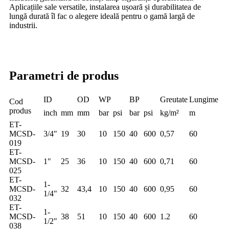
Aplicațiile sale versatile, instalarea ușoară și durabilitatea de
lungă durată îl fac o alegere ideală pentru o gamă largă de
industrii.
Parametri de produs
ID
OD
WP
BP
Greutate
Lungime
Cod
produs
inch
mm
mm
bar
psi
bar
psi
kg/m²
m
ET-
MCSD-
3/4"
19
30
10
150
40
600
0,57
60
019
ET-
MCSD-
1"
25
36
10
150
40
600
0,71
60
025
ET-
1-
MCSD-
32
43,4
10
150
40
600
0,95
60
1/4"
032
ET-
1-
MCSD-
38
51
10
150
40
600
1.2
60
1/2"
038