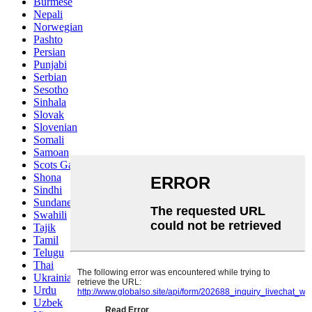
Burmese
Nepali
Norwegian
Pashto
Persian
Punjabi
Serbian
Sesotho
Sinhala
Slovak
Slovenian
Somali
Samoan
Scots Gaelic
Shona
Sindhi
Sundanese
Swahili
Tajik
Tamil
Telugu
Thai
Ukrainian
Urdu
Uzbek