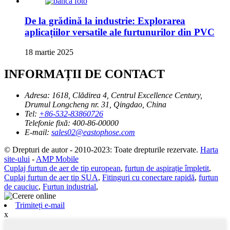
De la grădină la industrie: Explorarea
aplicațiilor versatile ale furtunurilor din PVC
18 martie 2025
INFORMAȚII DE CONTACT
Adresa:
1618, Clădirea 4, Centrul Excellence Century,
Drumul Longcheng nr. 31, Qingdao, China
Tel:
+86-532-83860726
Telefonie fixă:
400-86-00000
E-mail:
sales02@eastophose.com
© Drepturi de autor - 2010-2023: Toate drepturile rezervate.
Harta
site-ului
-
AMP Mobile
Cuplaj furtun de aer de tip european
,
furtun de aspirație împletit
,
Cuplaj furtun de aer tip SUA
,
Fitinguri cu conectare rapidă
,
furtun
de cauciuc
,
Furtun industrial
,
Trimiteți e-mail
x