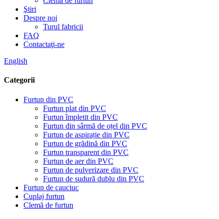
Clemă de furtun
Ştiri
Despre noi
Turul fabricii
FAQ
Contactaţi-ne
English
Categorii
Furtun din PVC
Furtun plat din PVC
Furtun împletit din PVC
Furtun din sârmă de oțel din PVC
Furtun de aspirație din PVC
Furtun de grădină din PVC
Furtun transparent din PVC
Furtun de aer din PVC
Furtun de pulverizare din PVC
Furtun de sudură dublu din PVC
Furtun de cauciuc
Cuplaj furtun
Clemă de furtun