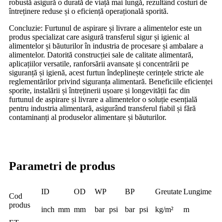
robustă asigură o durată de viață mai lungă, rezultând costuri de
întreținere reduse și o eficiență operațională sporită.
Concluzie: Furtunul de aspirare și livrare a alimentelor este un
produs specializat care asigură transferul sigur și igienic al
alimentelor și băuturilor în industria de procesare și ambalare a
alimentelor. Datorită construcției sale de calitate alimentară,
aplicațiilor versatile, ranforsării avansate și concentrării pe
siguranță și igienă, acest furtun îndeplinește cerințele stricte ale
reglementărilor privind siguranța alimentară. Beneficiile eficienței
sporite, instalării și întreținerii ușoare și longevității fac din
furtunul de aspirare și livrare a alimentelor o soluție esențială
pentru industria alimentară, asigurând transferul fiabil și fără
contaminanți al produselor alimentare și băuturilor.
Parametri de produs
ID
OD
WP
BP
Greutate
Lungime
Cod
produs
inch
mm
mm
bar
psi
bar
psi
kg/m²
m