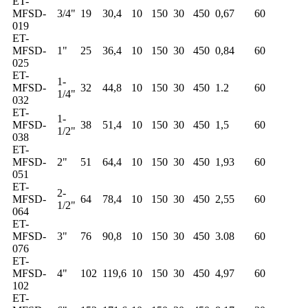
ET-
MFSD-
3/4"
19
30,4
10
150
30
450
0,67
60
019
ET-
MFSD-
1"
25
36,4
10
150
30
450
0,84
60
025
ET-
1-
MFSD-
32
44,8
10
150
30
450
1.2
60
1/4"
032
ET-
1-
MFSD-
38
51,4
10
150
30
450
1,5
60
1/2"
038
ET-
MFSD-
2"
51
64,4
10
150
30
450
1,93
60
051
ET-
2-
MFSD-
64
78,4
10
150
30
450
2,55
60
1/2"
064
ET-
MFSD-
3"
76
90,8
10
150
30
450
3.08
60
076
ET-
MFSD-
4"
102
119,6
10
150
30
450
4,97
60
102
ET-