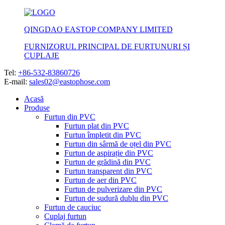
QINGDAO EASTOP COMPANY LIMITED
FURNIZORUL PRINCIPAL DE FURTUNURI ȘI
CUPLAJE
Tel:
+86-532-83860726
E-mail:
sales02@eastophose.com
Acasă
Produse
Furtun din PVC
Furtun plat din PVC
Furtun împletit din PVC
Furtun din sârmă de oțel din PVC
Furtun de aspirație din PVC
Furtun de grădină din PVC
Furtun transparent din PVC
Furtun de aer din PVC
Furtun de pulverizare din PVC
Furtun de sudură dublu din PVC
Furtun de cauciuc
Cuplaj furtun