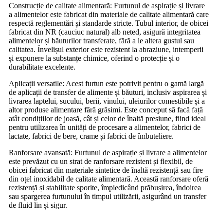
Construcție de calitate alimentară: Furtunul de aspirație și livrare
a alimentelor este fabricat din materiale de calitate alimentară care
respectă reglementări și standarde stricte. Tubul interior, de obicei
fabricat din NR (cauciuc natural) alb neted, asigură integritatea
alimentelor și băuturilor transferate, fără a le altera gustul sau
calitatea. Învelișul exterior este rezistent la abraziune, intemperii
și expunere la substanțe chimice, oferind o protecție și o
durabilitate excelente.
Aplicații versatile: Acest furtun este potrivit pentru o gamă largă
de aplicații de transfer de alimente și băuturi, inclusiv aspirarea și
livrarea laptelui, sucului, berii, vinului, uleiurilor comestibile și a
altor produse alimentare fără grăsimi. Este conceput să facă față
atât condițiilor de joasă, cât și celor de înaltă presiune, fiind ideal
pentru utilizarea în unități de procesare a alimentelor, fabrici de
lactate, fabrici de bere, crame și fabrici de îmbuteliere.
Ranforsare avansată: Furtunul de aspirație și livrare a alimentelor
este prevăzut cu un strat de ranforsare rezistent și flexibil, de
obicei fabricat din materiale sintetice de înaltă rezistență sau fire
din oțel inoxidabil de calitate alimentară. Această ranforsare oferă
rezistență și stabilitate sporite, împiedicând prăbușirea, îndoirea
sau spargerea furtunului în timpul utilizării, asigurând un transfer
de fluid lin și sigur.