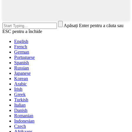
Apăsați Enter pentru a căuta sau
ESC pentru a închide
English
French
German
Portuguese
Spanish
Russian
Japanese
Korean
Arabic
Irish
Greek
Turkish
Italian
Danish
Romanian
Indonesian
Czech
Afrikaans