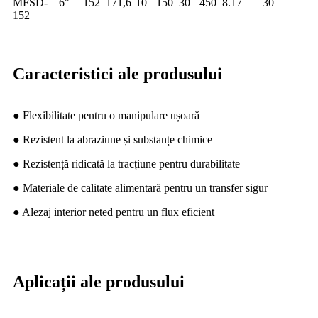
MFSD-
6"
152
171,6
10
150
30
450
8.17
30
152
Caracteristici ale produsului
● Flexibilitate pentru o manipulare ușoară
● Rezistent la abraziune și substanțe chimice
● Rezistență ridicată la tracțiune pentru durabilitate
● Materiale de calitate alimentară pentru un transfer sigur
● Alezaj interior neted pentru un flux eficient
Aplicații ale produsului